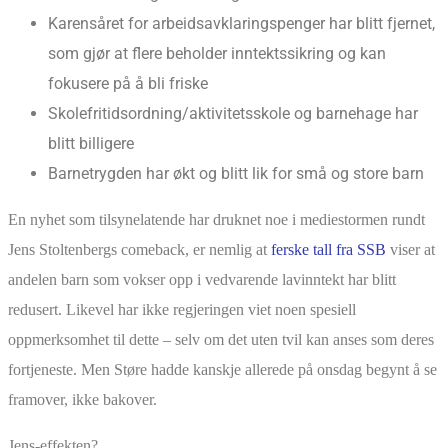
Karensåret for arbeidsavklaringspenger har blitt fjernet,
som gjør at flere beholder inntektssikring og kan
fokusere på å bli friske
Skolefritidsordning/aktivitetsskole og barnehage har
blitt billigere
Barnetrygden har økt og blitt lik for små og store barn
En nyhet som tilsynelatende har druknet noe i mediestormen rundt
Jens Stoltenbergs comeback, er nemlig at
ferske tall fra SSB
viser at
andelen barn som vokser opp i vedvarende lavinntekt har blitt
redusert. Likevel har ikke regjeringen viet noen spesiell
oppmerksomhet til dette – selv om det uten tvil kan anses som deres
fortjeneste. Men Støre hadde kanskje allerede på onsdag begynt å se
framover, ikke bakover.
Jens-effekten?