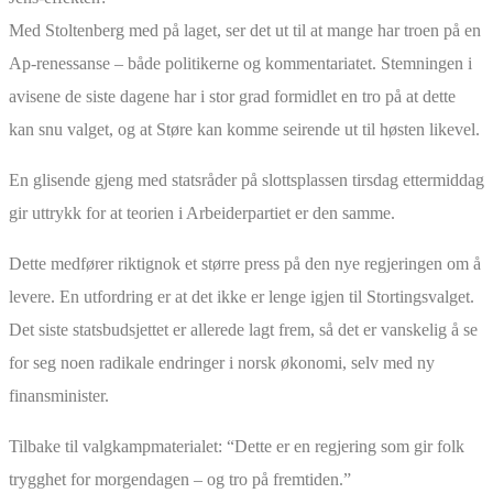
Med Stoltenberg med på laget, ser det ut til at mange har troen på en
Ap-renessanse – både politikerne og kommentariatet. Stemningen i
avisene de siste dagene har i stor grad formidlet en tro på at dette
kan snu valget, og at Støre kan komme seirende ut til høsten likevel.
En glisende gjeng med statsråder på slottsplassen tirsdag ettermiddag
gir uttrykk for at teorien i Arbeiderpartiet er den samme.
Dette medfører riktignok et større press på den nye regjeringen om å
levere. En utfordring er at det ikke er lenge igjen til Stortingsvalget.
Det siste statsbudsjettet er allerede lagt frem, så det er vanskelig å se
for seg noen radikale endringer i norsk økonomi, selv med ny
finansminister.
Tilbake til valgkampmaterialet: “Dette er en regjering som gir folk
trygghet for morgendagen – og tro på fremtiden.”