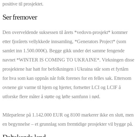
positive til prosjektet.
Ser fremover
Den overveldende suksessen til årets *vedovn-prosjekt* kommer
etter fjorårets vellykkede innsamling, *Generators Project* (som
samlet inn 1.500.000€). Begge gikk under det samme fengende
navnet *WINTER IS COMING TO UKRAINE*. Virkningen disse
prosjektene har hatt for befolkningen i Ukraina står som et fyrtårn
for hva som kan oppnås når folk forenes for en felles sak. Ettersom
ovnene gir varme til hjem og hjerter, fortsetter LCI og LCIF å
utforske flere måter å støtte og løfte samfunn i nød.
Milepælene på 1.142.000 EUR og 8100 markerer ikke en slutt, men
en begynnelse – et grunnlag som fremtidige prosjekter vil bygge på.