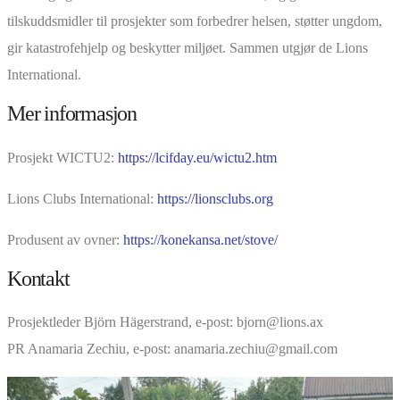
tilskuddsmidler til prosjekter som forbedrer helsen, støtter ungdom,
gir katastrofehjelp og beskytter miljøet. Sammen utgjør de Lions
International.
Mer informasjon
Prosjekt WICTU2:
https://lcifday.eu/wictu2.htm
Lions Clubs International:
https://l
ionsclubs.org
Produsent av ovner:
https://konekansa.net/stove/
Kontakt
Prosjektleder Björn Hägerstrand, e-post: bjorn@lions.ax
PR Anamaria Zechiu, e-post: anamaria.zechiu@gmail.com