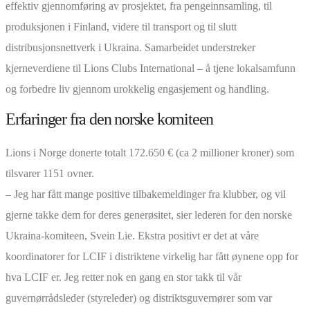
effektiv gjennomføring av prosjektet, fra pengeinnsamling, til
produksjonen i Finland, videre til transport og til slutt
distribusjonsnettverk i Ukraina. Samarbeidet understreker
kjerneverdiene til Lions Clubs International – å tjene lokalsamfunn
og forbedre liv gjennom urokkelig engasjement og handling.
Erfaringer fra den norske komiteen
Lions i Norge donerte totalt 172.650 € (ca 2 millioner kroner) som
tilsvarer 1151 ovner.
– Jeg har fått mange positive tilbakemeldinger fra klubber, og vil
gjerne takke dem for deres generøsitet, sier lederen for den norske
Ukraina-komiteen, Svein Lie. Ekstra positivt er det at våre
koordinatorer for LCIF i distriktene virkelig har fått øynene opp for
hva LCIF er. Jeg retter nok en gang en stor takk til vår
guvernørrådsleder (styreleder) og distriktsguvernører som var