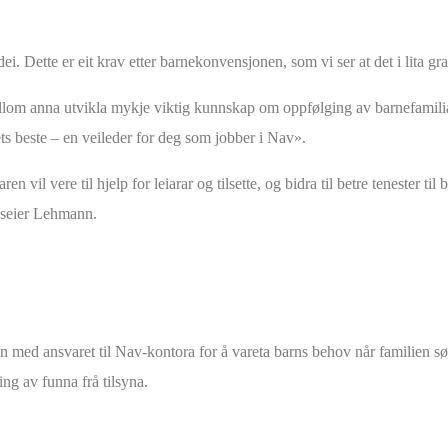
. Dette er eit krav etter barnekonvensjonen, som vi ser at det i lita gra
lom anna utvikla mykje viktig kunnskap om oppfølging av barnefamiliar 
nets beste – en veileder for deg som jobber i Nav».
n vil vere til hjelp for leiarar og tilsette, og bidra til betre tenester til 
, seier Lehmann.
n med ansvaret til Nav-kontora for å vareta barns behov når familien sø
ng av funna frå tilsyna.