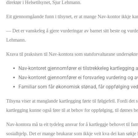
direktør i Helsetilsynet, Sjur Lehmann.
Eit gjennomgåande funn i tilsynet, er at mange Nav-kontor ikkje ka
— Det er vanskeleg å gjere vurderingar av barnet sitt beste og vurde
Lehmann.
Krava til praksisen til Nav-kontora som statsforvaltarane undersøkt
Nav-kontoret gjennomfører ei tilstrekkeleg kartleggin
Nav-kontoret gjennomfører ei forsvarleg vurdering og a
Familiar som får økonomisk stønad, får oppfølging ved
Tilsyna viser at manglande kartlegging førte til følgjefeil. Fordi de
kartlegging kunne også føre til at behov for oppfølging, til dømes b
Nav-kontora må ta eit tydeleg ansvar for å kartleggje behovet til f
sosialhjelp. Det er mange brukarar som ikkje veit kva dei kan søkje hj