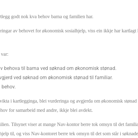
rtlegg godt nok kva behov barna og familien har.
ringar av behovet for økonomisk sosialhjelp, viss ein ikkje har kartlagt
e var:
g av behova til barna ved søknad om økonomisk stønad.
vgjerd ved søknad om økonomisk stønad til familiar.
 behov.
t svikta i kartlegginga, blei vurderinga og avgjerda om økonomisk stønad 
ehov for samarbeid med andre, ikkje blei avdekt.
amilien. Tilsynet viser at mange Nav-kontor berre tok omsyn til det fam
elp til, og viss Nav-kontoret berre tek omsyn til det som står i søknaden