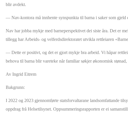
blir avdekt.
— Nav-kontora må innhente synspunkta til barna i saker som gjeld dei
Nav har jobba mykje med barneperspektivet dei siste åra. Det er mel
tillegg har Arbeids- og velferdsdirektoratet utvikla rettleiaren «Bar
— Dette er positivt, og det er gjort mykje bra arbeid. Vi håpar rettleiare
behova til barna blir vareteke når familiar søkjer økonomisk stønad
Av Ingrid Eitrem
Bakgrunn:
I 2022 og 2023 gjennomførte statsforvaltarane landsomfattande tilsy
oppdrag frå Helsetilsynet. Oppsummeringsrapporten er ei samanstilli