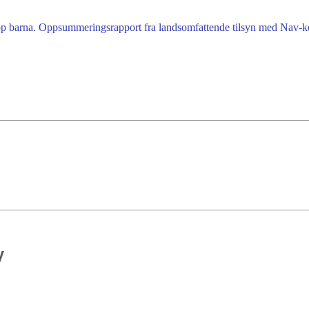
pp barna. Oppsummeringsrapport fra landsomfattende tilsyn med Nav-ko
y