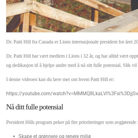
Dr. Patti Hill fra Canada er Lions internasjonale president for åre
Dr. Patti Hill har vært medlem i Lions i 32 år, og har alltid vært oppta
og dedikasjon til å hjelpe andre med å nå sitt fulle potensial. Slik vi
I denne videoen kan du lære mer om hvem Patti Hill er:
https://youtube.com/watch?v=MMMQ8LkaLVI%3Fsi%3Dj
Nå ditt fulle potensial
President Hills program peker på fire prioriteringer som avgjørende f
Skape et grønnere og renere miljø