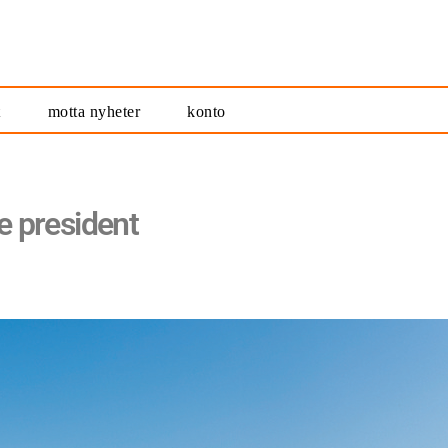
t
motta nyheter
konto
le president