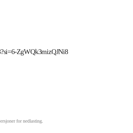
G8?si=6-ZgWQk3mizQJNi8
rsjoner for nedlasting.