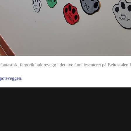
fantastisk, fargerik buldrevegg i det nye familiesenteret på Beitostølen
/poteveggen!